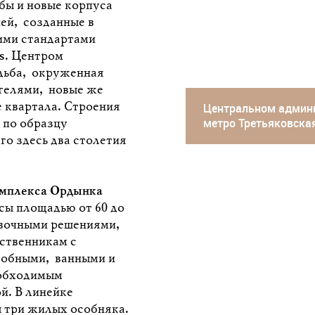
бы и новые корпуса
ей, созданные в
ими стандартами
s
. Центром
дьба, окруженная
гелями, новые же
 квартала. Строения
Центральном админи
метро
Третьяковска
 по образцу
о здесь два столетия
мплекса Ордынка
сы площадью от 60 до
овочными решениями,
ственникам с
робными, ванными и
обходимым
й. В линейке
 три жилых особняка.