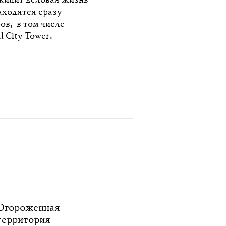
 кипит деловая жизнь
ходятся сразу
ов, в том числе
 City Tower.
Огороженная
территория