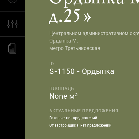
д.25»
Центральном административном окр
Ордынка М.
метро
Третьяковская
ID
S-1150 - Ордынка
ПЛОЩАДЬ
None м²
АКТУАЛЬНЫЕ ПРЕДЛОЖЕНИЯ
Готовые: нет предложений
От застройщика: нет предложений