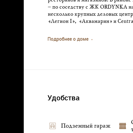
ресторанов и магазинов. В районе
– по соседству с ЖК ORDYNKA на
несколько крупных деловых центр
«Легион I», «Аквамарин» и Central
Подробнее о доме
Удобства
Подземный гараж