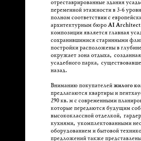
отреставрированные здания усадь
переменной этажности в 3-6 уровн
полном соответствии с европейск
архитектурным бюро
AI Architect
композиции является главная уса
сохранившимися старинными фли
постройки расположены в глубине
окружает зона отдыха, созданная
усадебного парка, существовавшег
назад.
Вниманию покупателей
жилого ко
предлагаются квартиры и пентхау
290 кв. м с современными планир
которые передаются будущим соб
высококлассной отделкой, гарде
кухнями, укомплектованными не
оборудованием и бытовой технико
предложений также представлены