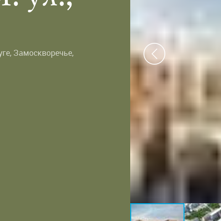
уге
,
Замоскворечье
,