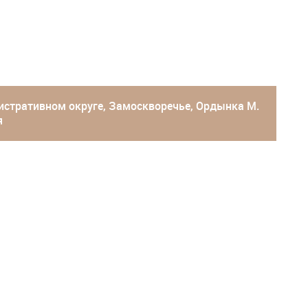
стративном округе
,
Замоскворечье
, Ордынка М.
я