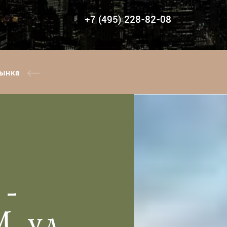
+7 (495) 228-82-08
ынка
 -
. ул.,