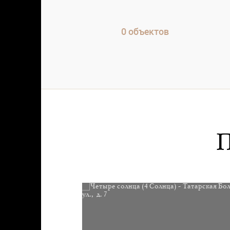
0
объектов
П