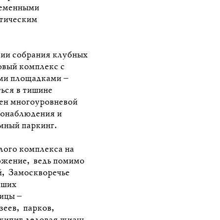
ременными
тическим
рии собрания клубных
вый комплекс с
ми площадками –
ься в тишине
ен многоуровневой
еонаблюдения и
мный паркинг.
ого комплекса на
ожение, ведь помимо
й, Замоскворечье
чших
ицы –
зеев, парков,